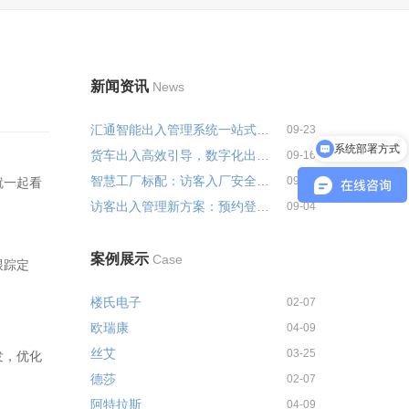
新闻资讯
News
汇通智能出入管理系统一站式解决...
09-23
系统部署方式
货车出入高效引导，数字化出入管...
09-16
客户案例分享
智慧工厂标配：访客入厂安全培训...
09-09
就一起看
访客出入管理新方案：预约登记+智...
09-04
案例展示
Case
跟踪定
楼氏电子
02-07
欧瑞康
04-09
丝艾
03-25
发，优化
德莎
02-07
阿特拉斯
04-09