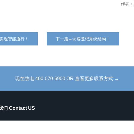
作者：
实现智能通行！
下一篇→访客登记系统结构！
现在致电 400-070-6900 OR 查看更多联系方式 →
们 Contact US
苏州市吴中区石湖西路188号南京师范大学科技园9楼D座
400-070-6900