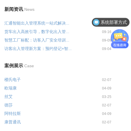
新闻资讯
News
系统部署方式
汇通智能出入管理系统一站式解决...
09-23
货车出入高效引导，数字化出入管...
09-16
智慧工厂标配：访客入厂安全培训...
09-09
访客出入管理新方案：预约登记+智...
09-04
案例展示
Case
楼氏电子
02-07
欧瑞康
04-09
丝艾
03-25
德莎
02-07
阿特拉斯
04-09
康普通讯
02-07