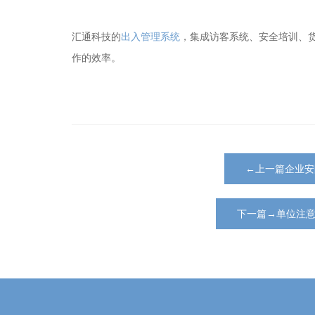
汇通科技的
出入管理系统
，集成
访客系统
、安全培训、
作的效率。
←上一篇企业安
下一篇→单位注