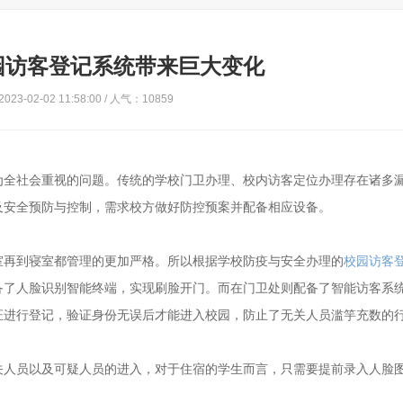
园访客登记系统带来巨大变化
23-02-02 11:58:00 / 人气：10859
为全社会重视的问题。传统的学校门卫办理、校内访客定位办理存在诸多
及安全预防与控制，需求校方做好防控预案并配备相应设备。
室再到寝室都管理的更加严格。所以根据学校防疫与安全办理的
校园访客
备了人脸识别智能终端，实现刷脸开门。而在门卫处则配备了智能访客系
证进行登记，验证身份无误后才能进入校园，防止了无关人员滥竽充数的
关人员以及可疑人员的进入，对于住宿的学生而言，只需要提前录入人脸