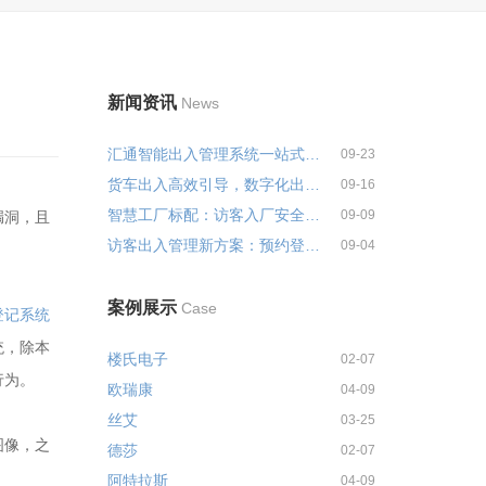
新闻资讯
News
汇通智能出入管理系统一站式解决...
09-23
货车出入高效引导，数字化出入管...
09-16
智慧工厂标配：访客入厂安全培训...
09-09
漏洞，且
访客出入管理新方案：预约登记+智...
09-04
案例展示
Case
登记系统
统，除本
楼氏电子
02-07
行为。
欧瑞康
04-09
丝艾
03-25
图像，之
德莎
02-07
阿特拉斯
04-09