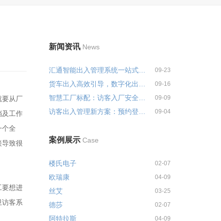
新闻资讯
News
汇通智能出入管理系统一站式解决...
09-23
货车出入高效引导，数字化出入管...
09-16
智慧工厂标配：访客入厂安全培训...
09-09
就要从厂
访客出入管理新方案：预约登记+智...
09-04
档及工作
一个全
案例展示
Case
接导致很
楼氏电子
02-07
欧瑞康
04-09
工要想进
丝艾
03-25
卫访客系
德莎
02-07
阿特拉斯
04-09