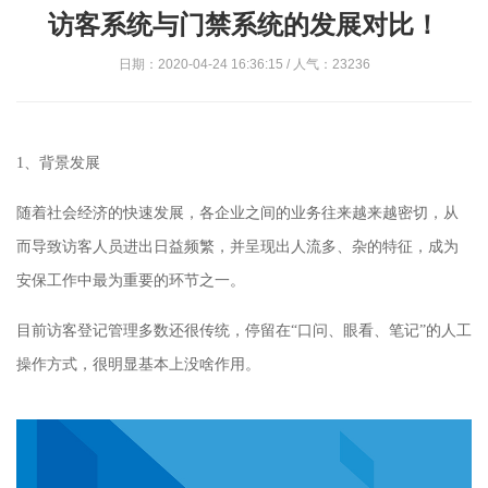
访客系统与门禁系统的发展对比！
日期：2020-04-24 16:36:15 / 人气：23236
1、
背景发展
随着社会经济的快速发展，各
企业
之间的业务往来越来越密切，从
而导致
访客
人员
进出
日益频繁，并呈现出人流多
、
杂的特征，成为
安保工作中最为重要的环节之一。
目前访客登记
管理多数
还
很传统，
停留在
“口问、眼看、笔记”的人工
操作方式，
很
明显
基本上没啥作用
。