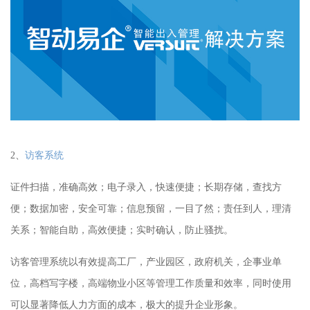
2、
访客系统
证件扫描，准确高效
；
电子录入，快速便捷
；
长期存储，查找方
便
；
数据加密，安全可靠
；
信息预留，一目了然
；
责任到人，理清
关系
；
智能自助，高效便捷
；
实时确认，防止骚扰。
访客管理系统以有效提高
工厂，产业园区，
政府机关，企事业单
位，高档写字楼，高端物业小区等管理工作质量和效率，同时使用
可以显著降低
人力
方面的成本，极大的提升企业形象。