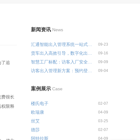
新闻资讯
News
汇通智能出入管理系统一站式解决...
09-23
货车出入高效引导，数字化出入管...
09-16
智慧工厂标配：访客入厂安全培训...
09-09
为了追
访客出入管理新方案：预约登记+智...
09-04
案例展示
Case
花费很长
楼氏电子
02-07
后权限释
欧瑞康
04-09
丝艾
03-25
德莎
02-07
客户案例分享
阿特拉斯
04-09