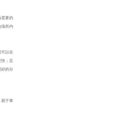
场需要的
他场所内
们可以在
更快；且
很好的分
，易于掌