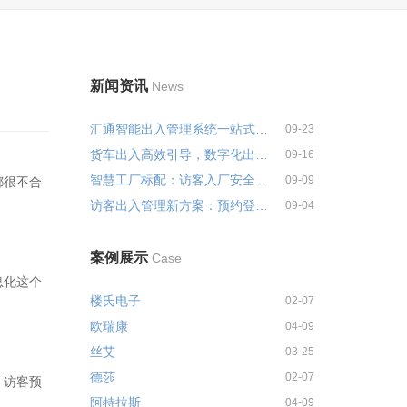
新闻资讯
News
汇通智能出入管理系统一站式解决...
09-23
货车出入高效引导，数字化出入管...
09-16
智慧工厂标配：访客入厂安全培训...
09-09
都很不合
访客出入管理新方案：预约登记+智...
09-04
案例展示
Case
息化这个
楼氏电子
02-07
欧瑞康
04-09
丝艾
03-25
德莎
02-07
，访客预
阿特拉斯
04-09