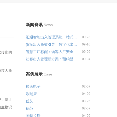
新闻资讯
News
汇通智能出入管理系统一站式解决...
09-23
货车出入高效引导，数字化出入管...
09-16
智慧工厂标配：访客入厂安全培训...
09-09
比传统的
访客出入管理新方案：预约登记+智...
09-04
通过人脸
案例展示
Case
楼氏电子
02-07
欧瑞康
04-09
中，便于
丝艾
03-25
的生物识
德莎
02-07
阿特拉斯
04-09