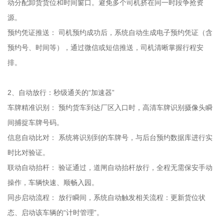
动分配卸货货位和时间窗口。避免多个司机挤在同一时段争抢资
源。
预约凭证推送： 司机预约成功后，系统自动生成电子预约凭证（含
预约号、时间等），通过微信或短信推送，司机清晰掌握行程安
排。
2、自动放行：秒级通关的“加速器”
车牌精准识别： 预约货车到达厂区入口时，高清车牌识别摄像头瞬
间捕捉车牌号码。
信息自动比对： 系统将识别到的车牌号，与后台预约数据库进行实
时比对验证。
联动自动抬杆： 验证通过，道闸自动抬杆放行，全程无需保安手动
操作，车辆快速、顺畅入园。
同步启动流程： 放行瞬间，系统自动触发相关流程：更新货位状
态、启动该车辆的“计时管理”。