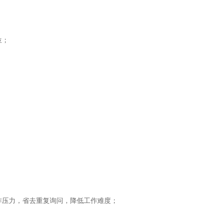
；
位；
；
作压力，省去重复询问，降低工作难度；