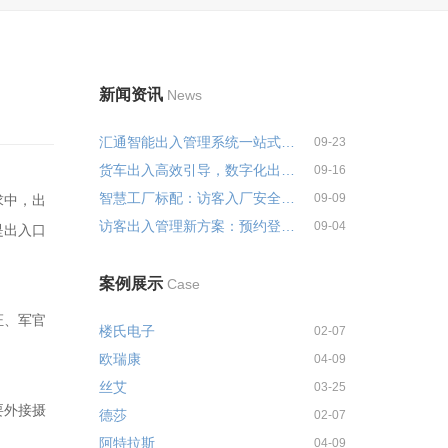
新闻资讯
News
汇通智能出入管理系统一站式解决...
09-23
货车出入高效引导，数字化出入管...
09-16
智慧工厂标配：访客入厂安全培训...
09-09
求中，出
访客出入管理新方案：预约登记+智...
09-04
是出入口
案例展示
Case
证、军官
楼氏电子
02-07
欧瑞康
04-09
丝艾
03-25
要外接摄
德莎
02-07
阿特拉斯
04-09