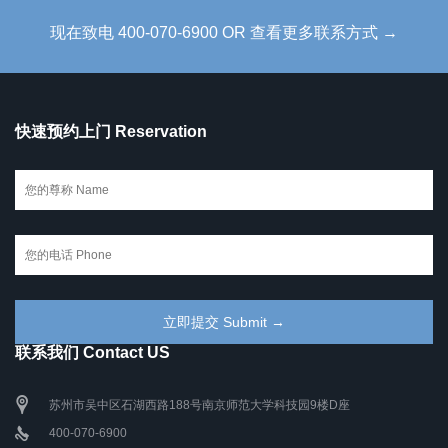
现在致电 400-070-6900 OR 查看更多联系方式 →
快速预约上门 Reservation
联系我们 Contact US
苏州市吴中区石湖西路188号南京师范大学科技园9楼D座
400-070-6900