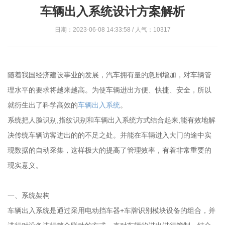
车辆出入系统设计方案解析
日期：2023-06-08 14:33:58 / 人气：10317
随着我国经济建设事业的发展，汽车拥有量的急剧增加，对车辆管
理水平的要求将越来越高。为使车辆进出方便、快捷、安全，所以
就衍生出了科学高效的
车辆出入系统
。
系统把人脸识别,指纹识别和车辆出入系统方式结合起来,能有效地解
决传统车辆访客进出的的不足之处。并能在车辆进入大门的途中实
现数据的自动采集，这样极大的提高了管理效率，有着非常重要的
现实意义。
一、系统架构
车辆出入系统是通过采用电动挡车器+车牌识别模块设备的组合，并