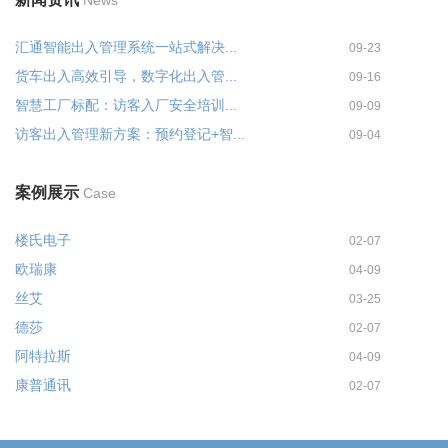
News
汇通智能出入管理系统一站式解决...
09-23
货车出入高效引导，数字化出入管...
09-16
智慧工厂标配：访客入厂安全培训...
09-09
访客出入管理新方案：预约登记+智...
09-04
案例展示
Case
楼氏电子
02-07
欧瑞康
04-09
丝艾
03-25
德莎
02-07
阿特拉斯
04-09
康普通讯
02-07