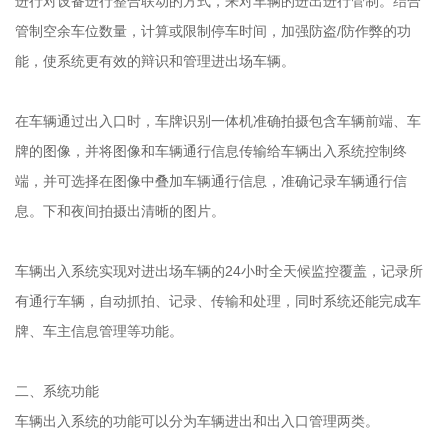
进行对设备进行整合联动的方式，来对车辆的进出进行管制。结合
管制空余车位数量，计算或限制停车时间，加强防盗/防作弊的功
能，使系统更有效的辩识和管理进出场车辆。
在车辆通过出入口时，车牌识别一体机准确拍摄包含车辆前端、车
牌的图像，并将图像和车辆通行信息传输给车辆出入系统控制终
端，并可选择在图像中叠加车辆通行信息，准确记录车辆通行信
息。下和夜间拍摄出清晰的图片。
车辆出入系统实现对进出场车辆的24小时全天候监控覆盖，记录所
有通行车辆，自动抓拍、记录、传输和处理，同时系统还能完成车
牌、车主信息管理等功能。
二、系统功能
车辆出入系统的功能可以分为车辆进出和出入口管理两类。