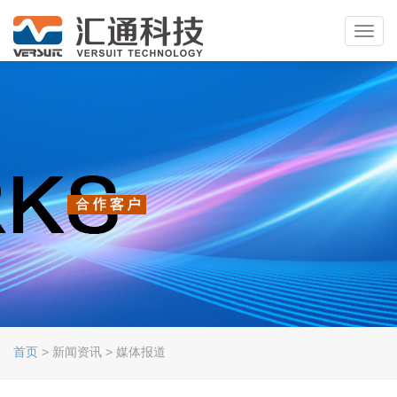
Toggl
navig
首页
> 新闻资讯 > 媒体报道