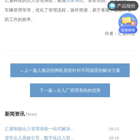
出入管理系统，集成
访客系统
、安全培训、货车管控、
汇通科技的
产品报价
车辆管理等等，优化了管理流程，操作简便，易于掌握，提高了安
防工作的效率。
作者：汇通科技
←上一篇人脸识别闸机系统针对不同场景的解决方案
下一篇→出入厂管理系统的优势
新闻资讯
News
汇通智能出入管理系统一站式解决...
09-23
货车出入高效引导，数字化出入管...
09-16