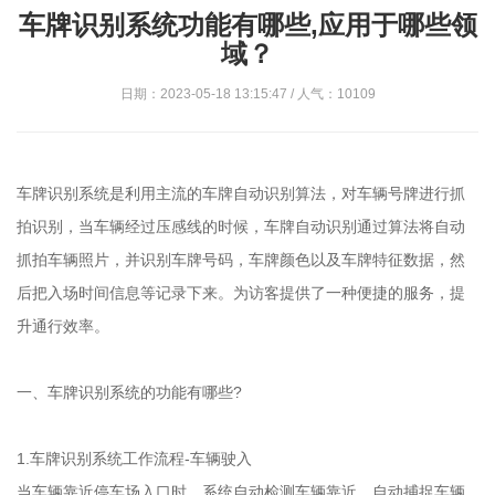
车牌识别系统功能有哪些,应用于哪些领
域？
日期：2023-05-18 13:15:47 / 人气：10109
车牌识别系统是利用主流的车牌自动识别算法，对车辆号牌进行抓
拍识别，当车辆经过压感线的时候，车牌自动识别通过算法将自动
抓拍车辆照片，并识别车牌号码，车牌颜色以及车牌特征数据，然
后把入场时间信息等记录下来。为访客提供了一种便捷的服务，提
升通行效率。
一、车牌识别系统的功能有哪些?
1.车牌识别系统工作流程-车辆驶入
当车辆靠近停车场入口时，系统自动检测车辆靠近，自动捕捉车辆