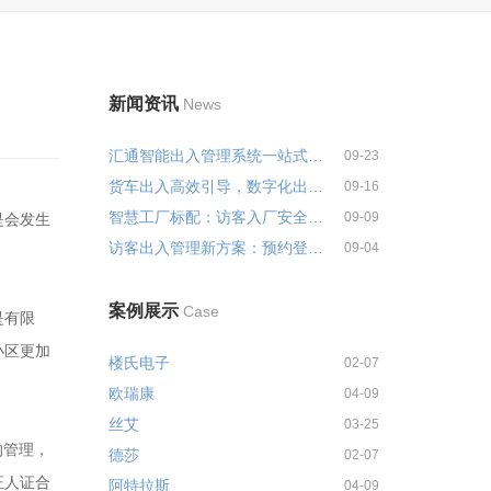
新闻资讯
News
汇通智能出入管理系统一站式解决...
09-23
货车出入高效引导，数字化出入管...
09-16
智慧工厂标配：访客入厂安全培训...
09-09
是会发生
访客出入管理新方案：预约登记+智...
09-04
案例展示
Case
是有限
小区更加
楼氏电子
02-07
欧瑞康
04-09
丝艾
03-25
的管理，
德莎
02-07
证人证合
阿特拉斯
04-09