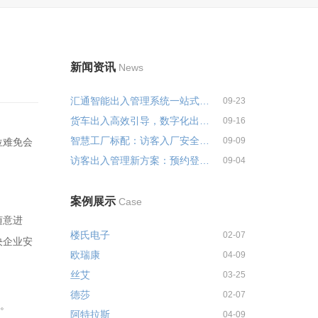
新闻资讯
News
汇通智能出入管理系统一站式解决...
09-23
货车出入高效引导，数字化出入管...
09-16
智慧工厂标配：访客入厂安全培训...
09-09
位难免会
访客出入管理新方案：预约登记+智...
09-04
案例展示
Case
随意进
楼氏电子
02-07
决企业安
欧瑞康
04-09
丝艾
03-25
德莎
02-07
象。
阿特拉斯
04-09