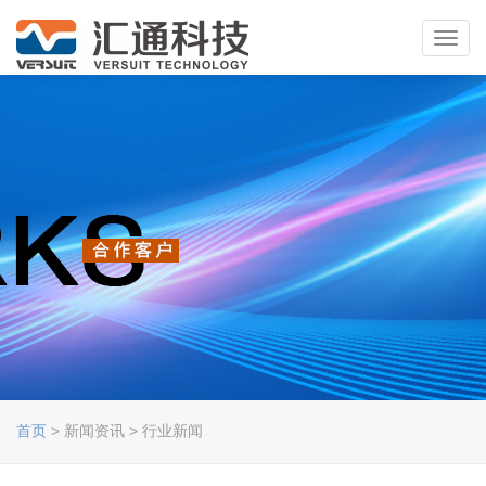
Toggl
navig
首页
> 新闻资讯 > 行业新闻