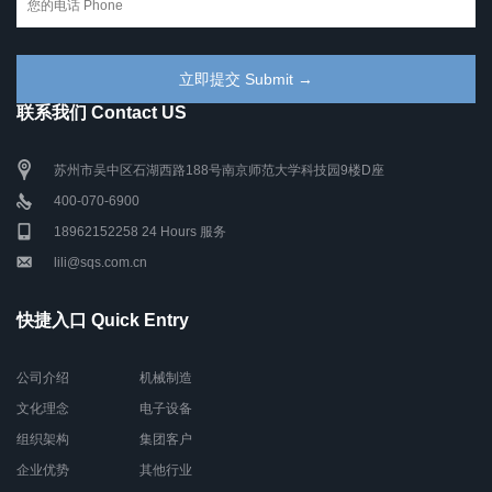
联系我们 Contact US
苏州市吴中区石湖西路188号南京师范大学科技园9楼D座
400-070-6900
18962152258 24 Hours 服务
lili@sqs.com.cn
快捷入口 Quick Entry
公司介绍
机械制造
文化理念
电子设备
组织架构
集团客户
企业优势
其他行业