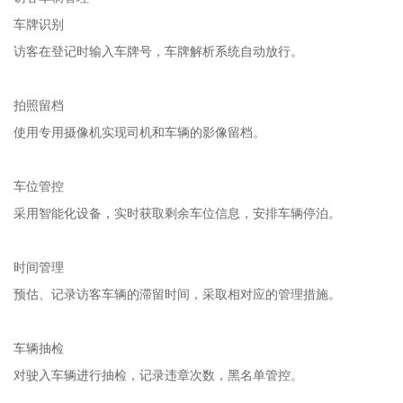
车牌识别
访客在登记时输入车牌号，车牌解析系统自动放行。
拍照留档
使用专用摄像机实现司机和车辆的影像留档。
车位管控
采用智能化设备，实时获取剩余车位信息，安排车辆停泊。
时间管理
预估、记录访客车辆的滞留时间，采取相对应的管理措施。
车辆抽检
对驶入车辆进行抽检，记录违章次数，黑名单管控。