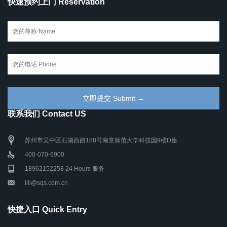
快速预约上门 Reservation
联系我们 Contact US
苏州市吴中区石湖西路188号南京师范大学科技园9楼D座
400-070-6900
18962152258 24 Hours 服务
lili@sqs.com.cn
快捷入口 Quick Entry