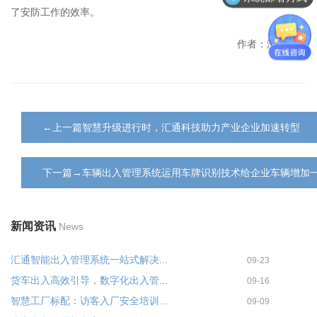
了安防工作的效率。
作者：汇通科技
←上一篇智慧升级进行时，汇通科技助力产业企业加速转型
下一篇→车辆出入管理系统运用车牌识别技术给企业车辆增加
新闻资讯
News
汇通智能出入管理系统一站式解决...
09-23
货车出入高效引导，数字化出入管...
09-16
智慧工厂标配：访客入厂安全培训...
09-09