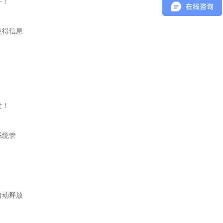
件！
使得信息
世！
系统管
自动释放