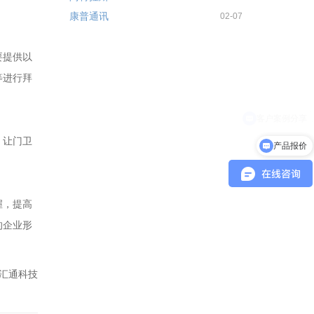
康普通讯
02-07
要提供以
等进行拜
，让门卫
产品报价
握，提高
的企业形
汇通科技