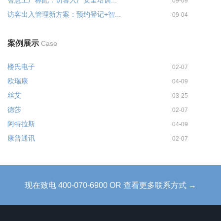
09-09
访客出入管理新方案：预约登记+智...
09-04
案例展示
Case
楼氏电子
02-07
欧瑞康
04-09
丝艾
03-25
德莎
02-07
阿特拉斯
04-09
康普通讯
02-07
现在致电 400-070-6900 OR 查看更多联系方式 →