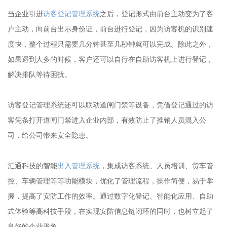
当企业引进
访客登记管理系统
之后，登记形式由前台主动变为了客
户主动，向前台出示身份证，前台进行登记，因为访客机的识别速
度快，整个过程只需要几分钟甚至几秒钟就可以完成。除此之外，
如果遇到人多的时候，客户还可以自行在自助访客机上进行登记，
解决排队等待困扰。
访客登记管理系统还可以联动道闸门禁等设备，凭借登记通过的访
客凭条打开道闸门禁进入企业内部，有效防止了推销人员混入公
司，给公司带来安全隐患。
汇通科技的智能
出入管理系统
，集成访客系统、人员培训、货车管
控、车辆管理等等功能模块，优化了管理流程，操作简便，易于掌
握，提高了安防工作的效率。通过数字化登记、智能化应用、自助
式体验等高科技手段，在实现安防信息链闭环的同时，也树立起了
良好的企业形象。