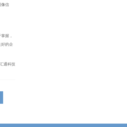
图像信
于掌握，
良好的企
汇通科技