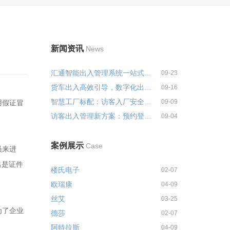
新闻资讯
News
汇通智能出入管理系统一站式解决...
09-23
货车出入高效引导，数字化出入管...
09-16
智慧工厂标配：访客入厂安全培训...
09-09
用假证冒
访客出入管理新方案：预约登记+智...
09-04
案例展示
Case
员来进
出是证件
楼氏电子
02-07
欧瑞康
04-09
丝艾
03-25
为了企业
德莎
02-07
阿特拉斯
04-09