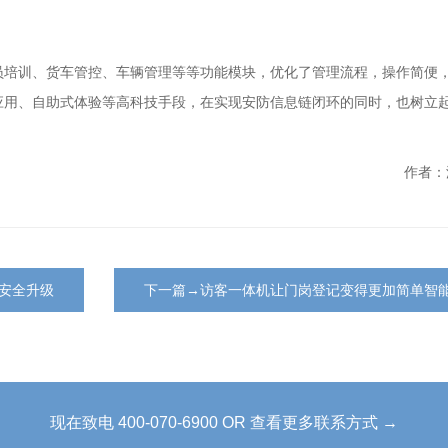
员培训、货车管控、车辆管理等等功能模块，优化了管理流程，操作简便
应用、自助式体验等高科技手段，在实现安防信息链闭环的同时，也树立
作者：
安全升级
下一篇→访客一体机让门岗登记变得更加简单智
现在致电 400-070-6900 OR 查看更多联系方式 →