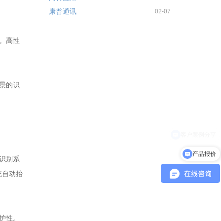
康普通讯
02-07
。高性
景的识
产品报价
识别系
统自动抬
护性。