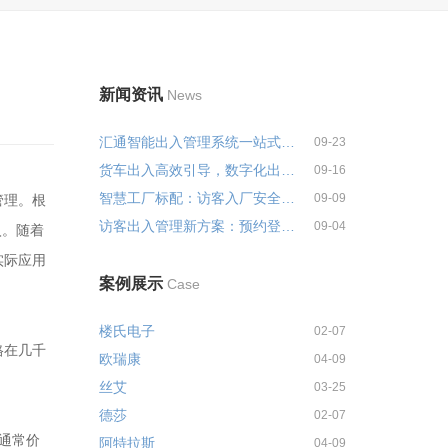
新闻资讯
News
汇通智能出入管理系统一站式解决...
09-23
货车出入高效引导，数字化出入管...
09-16
智慧工厂标配：访客入厂安全培训...
09-09
管理。根
访客出入管理新方案：预约登记+智...
09-04
入。随着
实际应用
案例展示
Case
楼氏电子
02-07
格在几千
欧瑞康
04-09
丝艾
03-25
德莎
02-07
通常价
阿特拉斯
04-09