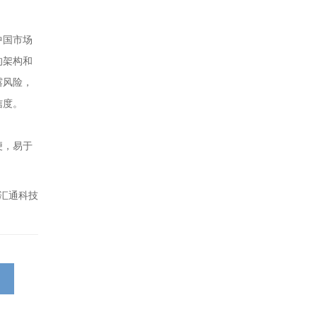
中国市场
的架构和
露风险，
信度。
便，易于
汇通科技