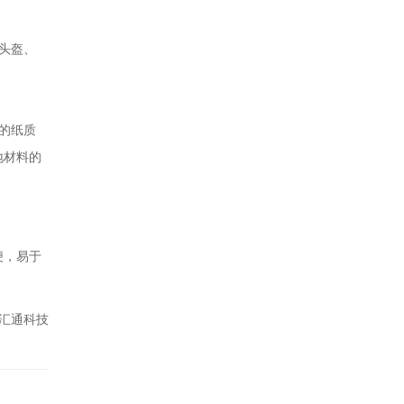
头盔、
的纸质
地材料的
便，易于
汇通科技