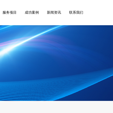
服务项目
成功案例
新闻资讯
联系我们