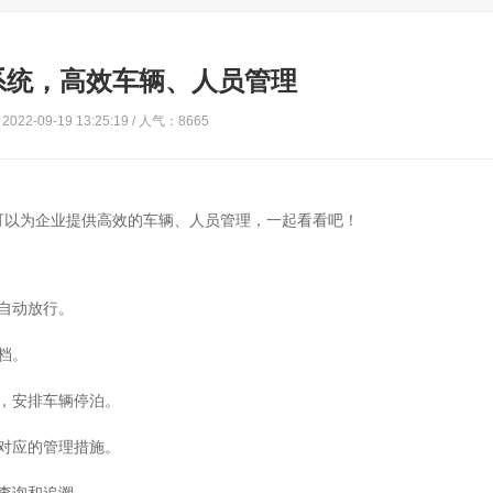
系统，高效车辆、人员管理
022-09-19 13:25:19 / 人气：8665
可以为企业提供高效的车辆、人员管理，一起看看吧！
自动放行。
档。
，安排车辆停泊。
对应的管理措施。