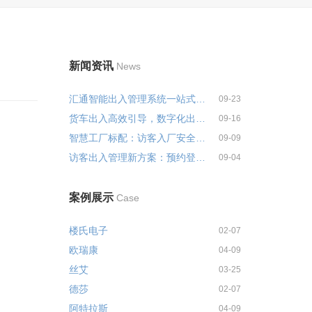
新闻资讯
News
汇通智能出入管理系统一站式解决...
09-23
货车出入高效引导，数字化出入管...
09-16
智慧工厂标配：访客入厂安全培训...
09-09
访客出入管理新方案：预约登记+智...
09-04
案例展示
Case
楼氏电子
02-07
欧瑞康
04-09
丝艾
03-25
德莎
02-07
阿特拉斯
04-09