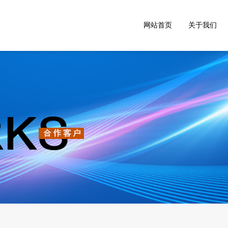
网站首页
关于我们