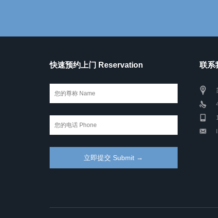
快速预约上门 Reservation
联系我