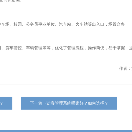
查询和追溯。
停车场、校园、公务员事业单位、汽车站、火车站等出入口，场景众多！
训、货车管控、车辆管理等等，优化了管理流程，操作简便，易于掌握，
作者：
？
下一篇→访客管理系统哪家好？如何选择？