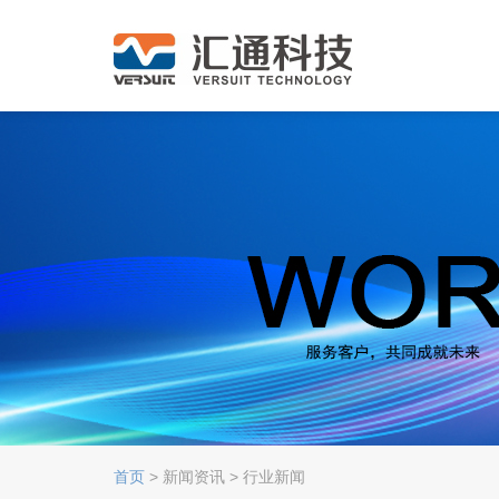
首页
> 新闻资讯 > 行业新闻