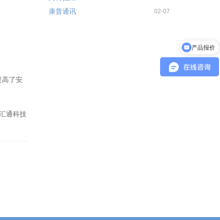
康普通讯
02-07
产品报价
提高了安
汇通科技