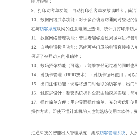
即时报警；
9、打印访客单功能：自动打印会客单发放临时卡，简洁
10、数据网络共享功能：对于多台访速访通同时登记的
在与
访客系统
联网的任意电脑上查询、统计并打印来访
11、数据网络管理功能：管理者能够通过局域网进行管
12、自动电话拨号功能：系统可将门卫的电话直接接入
保证了被拜访人的准确性；
13、数码摄像功能（可选）：能够在登记过程的同时也
14、射频卡管理（RFID技术）：射频卡循环使用，
15、出门注销功能：访客将进门时领取的访客单，出门
16、触摸屏设计：整套系统操作全部由触摸屏实现，简
17、操作简单方便：用户界面操作简单。充分考虑到使
操作方式。即使不懂计算机的人也能熟练使用本软件，
汇通科技的
智能出入管理系统
，集成
访客管理系统
、人