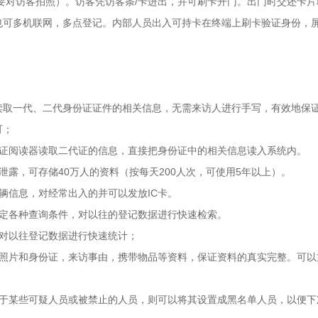
需要对访客拍照）。访客凭访客条/卡进出，并可刷卡开门。出门时交还卡
也可多机联网，多点登记。内部人员出入可持卡在终端上刷卡验证身份，
接读取一代、二代身份证证件的相关信息，无需来访人进行手写，有效地保
可；
身份证阅读器读取二代证的信息，直接把身份证中的相关信息读入系统内。
露，可存储40万人的资料（按每天200人次，可使用5年以上）。
辆信息，对经常出入的并可以发放IC卡。
设定各种查询条件，对以往的登记数据进行快速检索。
，对以往登记数据进行快速统计；
的照片和身份证，来访事由，携带物品等资料，保证资料的真实完整。可以
对于某些可疑人员或被禁止的人员，则可以将其设置成黑名单人员，以便下