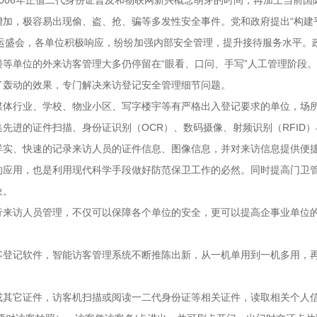
增加，极容易出现偷、盗、抢、骗等多发性安全事件。党和政府提出“构建
迎亚运盛会，各单位积极响应，纷纷加强内部安全管理，提升接待服务水平。
等单位的外来访客管理大多仍停留在“眼看、口问、手写”人工管理阶段
了轰动的效果，专门解决来访登记安全管理细节问题。
媒体行业、学校、物业小区、写字楼宇等有严格出入登记要求的单位，场
先进的证件扫描、身份证识别（OCR）、数码摄像、射频识别（RFID）
详实、快速的记录来访人员的证件信息、图像信息，并对来访信息提供便
的应用，也是利用现代科学手段做好防范保卫工作的必然。同时提高门卫
象。
行来访人员管理，不仅可以保障各个单位的安全，更可以提高企事业单位
客登记软件，智能访客管理系统不断推陈出新，从一机单用到一机多用，
或其它证件，访客机扫描或阅读一二代身份证等相关证件，读取相关个人