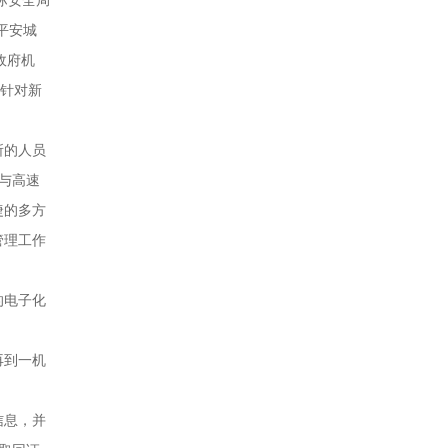
平安城
政府机
。针对新
所的人员
与高速
捷的多方
管理工作
的电子化
再到一机
信息，并