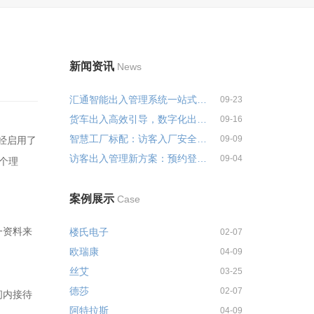
新闻资讯
News
汇通智能出入管理系统一站式解决...
09-23
货车出入高效引导，数字化出入管...
09-16
智慧工厂标配：访客入厂安全培训...
09-09
经启用了
访客出入管理新方案：预约登记+智...
09-04
个理
案例展示
Case
一资料来
楼氏电子
02-07
欧瑞康
04-09
丝艾
03-25
德莎
02-07
间内接待
阿特拉斯
04-09