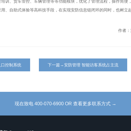
全培训、货车管控、车辆管理等等功能模块，优化了管理流程，操作简便
应用、自助式体验等高科技手段，在实现安防信息链闭环的同时，也树立
作者：
入口控制系统
下一篇→安防管理 智能访客系统占主流
现在致电 400-070-6900 OR 查看更多联系方式 →