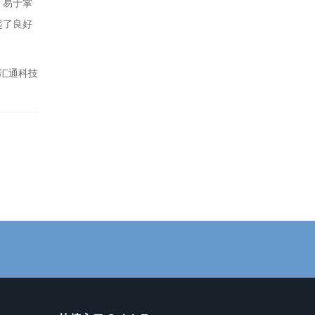
，易于掌
起了良好
汇通科技