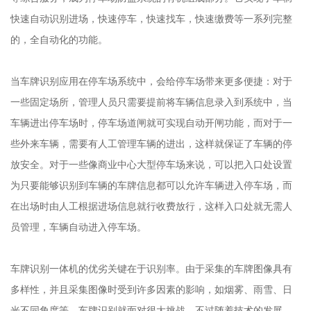
快速自动识别进场，快速停车，快速找车，快速缴费等一系列完整
的，全自动化的功能。
当车牌识别应用在停车场系统中，会给停车场带来更多便捷：对于
一些固定场所，管理人员只需要提前将车辆信息录入到系统中，当
车辆进出停车场时，停车场道闸就可实现自动开闸功能，而对于一
些外来车辆，需要有人工管理车辆的进出，这样就保证了车辆的停
放安全。对于一些像商业中心大型停车场来说，可以把入口处设置
为只要能够识别到车辆的车牌信息都可以允许车辆进入停车场，而
在出场时由人工根据进场信息就行收费放行，这样入口处就无需人
员管理，车辆自动进入停车场。
车牌识别一体机的优劣关键在于识别率。由于采集的车牌图像具有
多样性，并且采集图像时受到许多因素的影响，如烟雾、雨雪、日
光不同角度等，车牌识别就面对很大挑战。不过随着技术的发展，