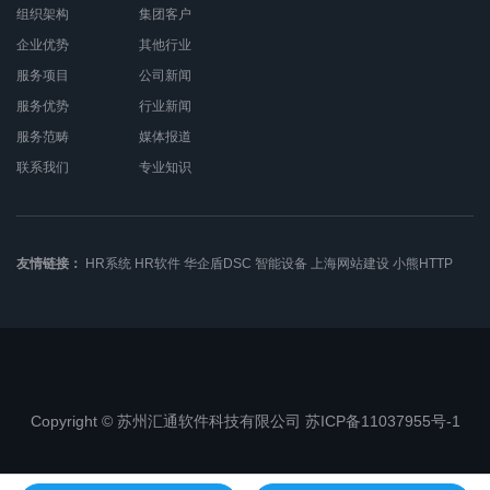
组织架构
集团客户
企业优势
其他行业
服务项目
公司新闻
服务优势
行业新闻
服务范畴
媒体报道
联系我们
专业知识
友情链接：
HR系统
HR软件
华企盾DSC
智能设备
上海网站建设
小熊HTTP
Copyright © 苏州汇通软件科技有限公司 苏ICP备11037955号-1