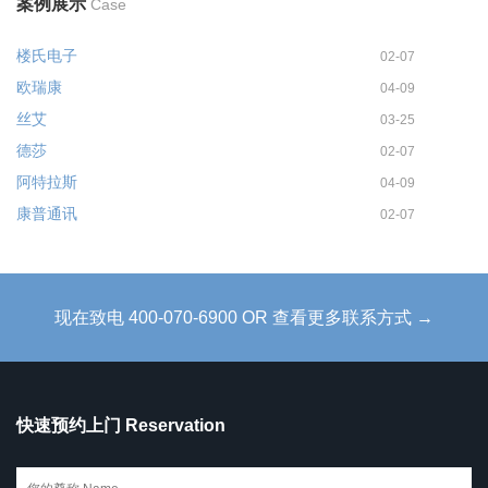
案例展示
Case
楼氏电子
02-07
欧瑞康
04-09
丝艾
03-25
德莎
02-07
阿特拉斯
04-09
康普通讯
02-07
现在致电 400-070-6900 OR 查看更多联系方式 →
快速预约上门 Reservation