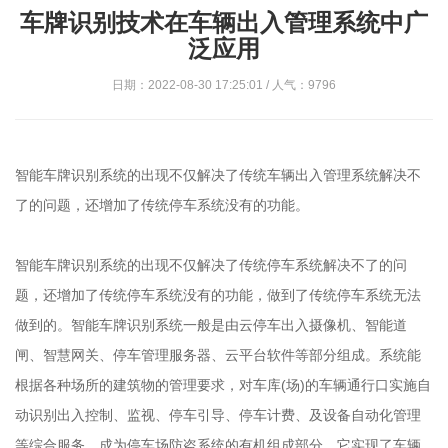
车牌识别技术在车辆出入管理系统中广
泛应用
日期：2022-08-30 17:25:01 / 人气：9796
智能车牌识别系统的出现不仅解决了传统车辆出入管理系统解决不
了的问题，还增加了传统停车系统没有的功能。
智能车牌识别系统的出现不仅解决了传统停车系统解决不了的问
题，还增加了传统停车系统没有的功能，做到了传统停车系统无法
做到的。智能车牌识别系统一般是由云停车出入摄像机、智能道
闸、智慧网关、停车管理服务器、云平台软件等部分组成。系统能
根据各种场所的建筑物的管理要求，对车库(场)的车辆通行口实施自
动识别出入控制、监视、停车引导、停车计费、及设备自动化管理
等综合服务，成为停车场防盗系统的有机组成部分。它实现了车辆