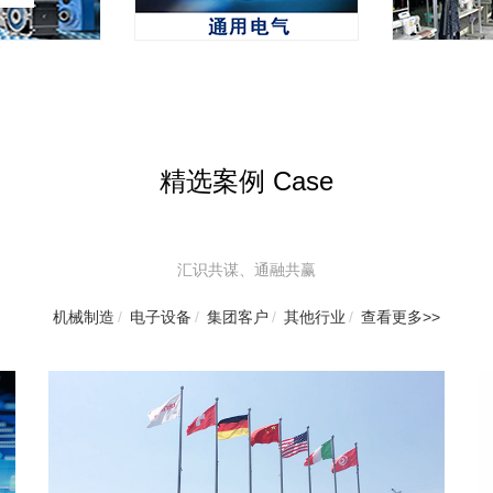
精选案例 Case
汇识共谋、通融共赢
机械制造
/
电子设备
/
集团客户
/
其他行业
/
查看更多>>