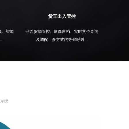
货车出入管控
像、智能
涵盖货物管控、影像留档、实时货位查询
..
及调配、多方式的等候呼叫...
理系统