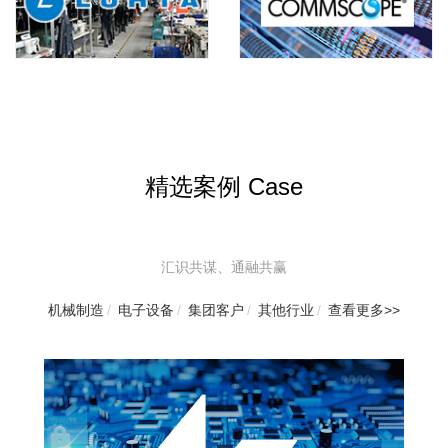
精选案例 Case
汇识共谋、通融共赢
机械制造
/
电子设备
/
集团客户
/
其他行业
/
查看更多>>