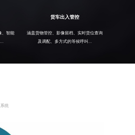
货车出入管控
像、智能
涵盖货物管控、影像留档、实时货位查询
..
及调配、多方式的等候呼叫...
理系统