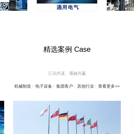
精选案例 Case
汇识共谋、通融共赢
机械制造
/
电子设备
/
集团客户
/
其他行业
/
查看更多>>