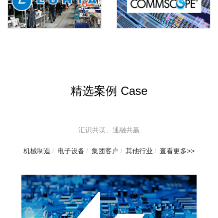
精选案例 Case
汇识共谋、通融共赢
机械制造
/
电子设备
/
集团客户
/
其他行业
/
查看更多>>