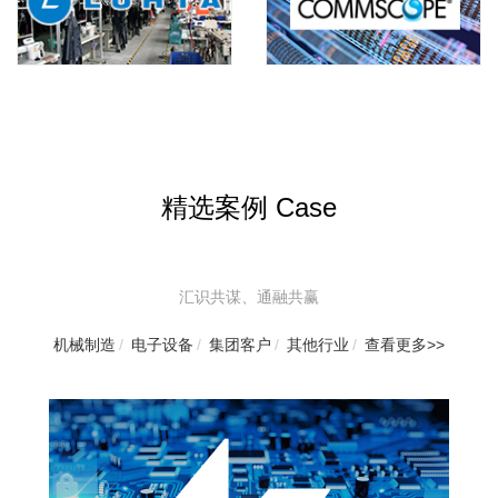
精选案例 Case
汇识共谋、通融共赢
机械制造
/
电子设备
/
集团客户
/
其他行业
/
查看更多>>