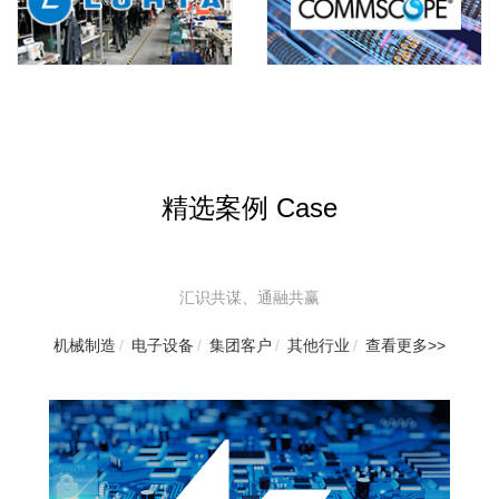
精选案例 Case
汇识共谋、通融共赢
机械制造
/
电子设备
/
集团客户
/
其他行业
/
查看更多>>