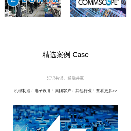
精选案例 Case
汇识共谋、通融共赢
机械制造
/
电子设备
/
集团客户
/
其他行业
/
查看更多>>