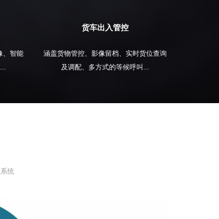
货车出入管控
像、智能
涵盖货物管控、影像留档、实时货位查询
..
及调配、多方式的等候呼叫...
理系统