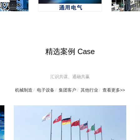
精选案例 Case
汇识共谋、通融共赢
机械制造
/
电子设备
/
集团客户
/
其他行业
/
查看更多>>