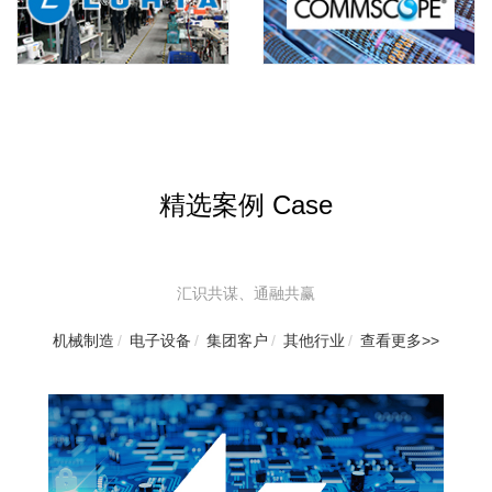
精选案例 Case
汇识共谋、通融共赢
机械制造
/
电子设备
/
集团客户
/
其他行业
/
查看更多>>